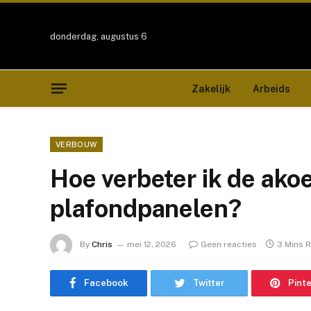
donderdag, augustus 6
Zakelijk
Arbeids
VERBOUW
Hoe verbeter ik de ako
plafondpanelen?
By
Chris
mei 12, 2026
Geen reacties
3 Mins 
Facebook
Twitter
Pint