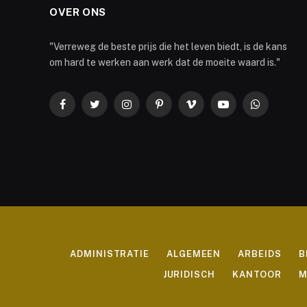
OVER ONS
"Verreweg de beste prijs die het leven biedt, is de kans
om hard te werken aan werk dat de moeite waard is."
Facebook
Twitter
Instagram
Pinterest
Vimeo
YouTube
WhatsApp
ADMINISTRATIE
ALGEMEEN
ARBEIDS
B
JURIDISCH
KANTOOR
M