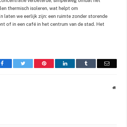
 concentratie verbeterde, simpelweg omdat het
len thermisch isoleren, wat helpt om
n laten we eerlijk zijn: een ruimte zonder storende
ent of in een café in het centrum van de stad. Het
Facebook
Twitter
Pinterest
LinkedIn
Tumblr
Email
Websit