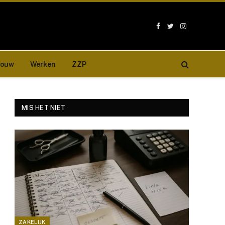
Facebook
Twitter
Instagram
bouw
Werken
ZZP
MIS HET NIET
ZAKELIJK