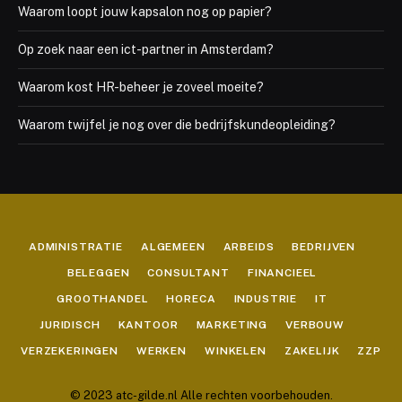
Waarom loopt jouw kapsalon nog op papier?
Op zoek naar een ict-partner in Amsterdam?
Waarom kost HR-beheer je zoveel moeite?
Waarom twijfel je nog over die bedrijfskundeopleiding?
ADMINISTRATIE
ALGEMEEN
ARBEIDS
BEDRIJVEN
BELEGGEN
CONSULTANT
FINANCIEEL
GROOTHANDEL
HORECA
INDUSTRIE
IT
JURIDISCH
KANTOOR
MARKETING
VERBOUW
VERZEKERINGEN
WERKEN
WINKELEN
ZAKELIJK
ZZP
© 2023 atc-gilde.nl Alle rechten voorbehouden.