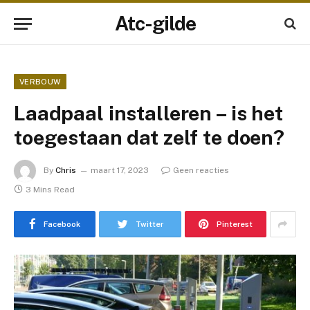
Atc-gilde
VERBOUW
Laadpaal installeren – is het
toegestaan dat zelf te doen?
By
Chris
maart 17, 2023
Geen reacties
3 Mins Read
Facebook
Twitter
Pinterest