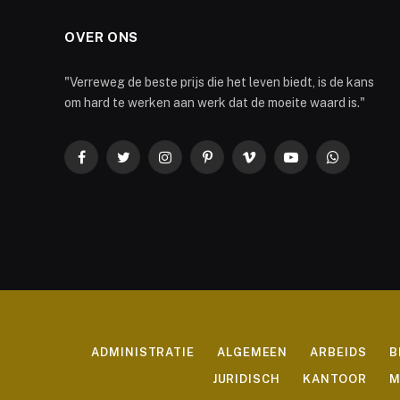
OVER ONS
"Verreweg de beste prijs die het leven biedt, is de kans
om hard te werken aan werk dat de moeite waard is."
Facebook
Twitter
Instagram
Pinterest
Vimeo
YouTube
WhatsApp
ADMINISTRATIE
ALGEMEEN
ARBEIDS
B
JURIDISCH
KANTOOR
M