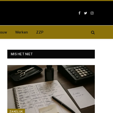
Facebook
Twitter
Instagram
bouw
Werken
ZZP
MIS HET NIET
ZAKELIJK