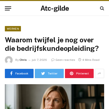
Atc-gilde
WERKEN
Waarom twijfel je nog over
die bedrijfskundeopleiding?
By
Chris
juli 7, 2026
Geen reacties
4 Mins Read
Facebook
Twitter
Pinterest