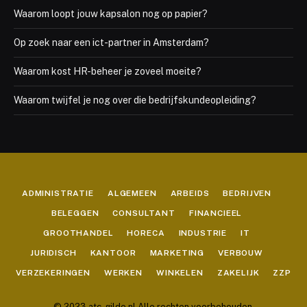
Waarom loopt jouw kapsalon nog op papier?
Op zoek naar een ict-partner in Amsterdam?
Waarom kost HR-beheer je zoveel moeite?
Waarom twijfel je nog over die bedrijfskundeopleiding?
ADMINISTRATIE
ALGEMEEN
ARBEIDS
BEDRIJVEN
BELEGGEN
CONSULTANT
FINANCIEEL
GROOTHANDEL
HORECA
INDUSTRIE
IT
JURIDISCH
KANTOOR
MARKETING
VERBOUW
VERZEKERINGEN
WERKEN
WINKELEN
ZAKELIJK
ZZP
© 2023 atc-gilde.nl Alle rechten voorbehouden.