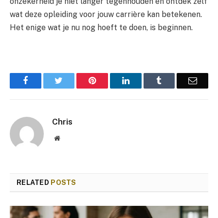
onzekerheid je niet langer tegenhouden en ontdek zelf
wat deze opleiding voor jouw carrière kan betekenen.
Het enige wat je nu nog hoeft te doen, is beginnen.
Facebook
Twitter
Pinterest
LinkedIn
Tumblr
Email
Chris
Website
RELATED
POSTS