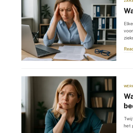
ZAKE
Wa
Elke
voor
zie
Read
WER
Wa
be
Twij
het 