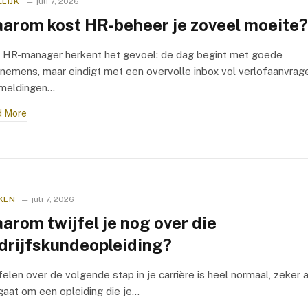
LIJK
juli 7, 2026
arom kost HR-beheer je zoveel moeite?
 HR-manager herkent het gevoel: de dag begint met goede
nemens, maar eindigt met een overvolle inbox vol verlofaanvrag
kmeldingen…
 More
KEN
juli 7, 2026
arom twijfel je nog over die
drijfskundeopleiding?
felen over de volgende stap in je carrière is heel normaal, zeker a
gaat om een opleiding die je…