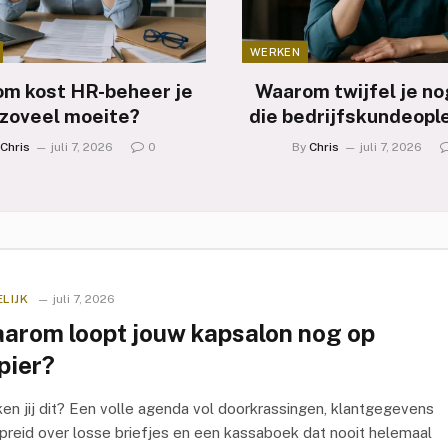
WERKEN
m kost HR-beheer je
Waarom twijfel je no
zoveel moeite?
die bedrijfskundeopl
Chris
juli 7, 2026
0
By
Chris
juli 7, 2026
LIJK
juli 7, 2026
arom loopt jouw kapsalon nog op
pier?
en jij dit? Een volle agenda vol doorkrassingen, klantgegevens
preid over losse briefjes en een kassaboek dat nooit helemaal