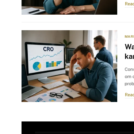
Read
MAR
Wa
ka
Conv
om d
pro
Read