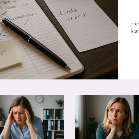
Her
kla