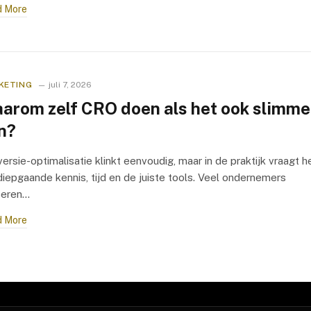
 More
KETING
juli 7, 2026
arom zelf CRO doen als het ook slimme
n?
ersie-optimalisatie klinkt eenvoudig, maar in de praktijk vraagt h
iepgaande kennis, tijd en de juiste tools. Veel ondernemers
beren…
 More