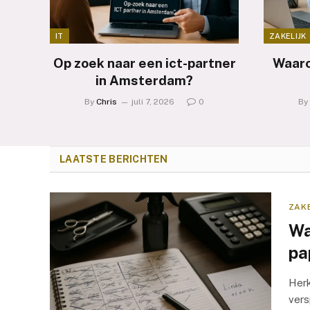
IT
ZAKELIJK
Op zoek naar een ict-partner
Waaro
in Amsterdam?
By
Chris
juli 7, 2026
0
By
LAATSTE BERICHTEN
ZAKE
Wa
pa
Herk
vers