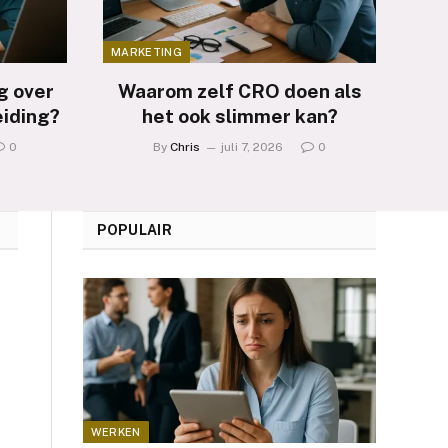
MARKETING
g over
Waarom zelf CRO doen als
eiding?
het ook slimmer kan?
0
By
Chris
juli 7, 2026
0
POPULAIR
WERKEN