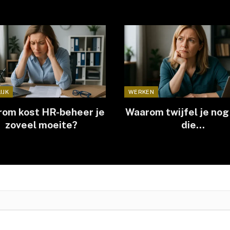
IJK
WERKEN
om kost HR-beheer je
Waarom twijfel je nog
zoveel moeite?
die
bedrijfskundeopleid