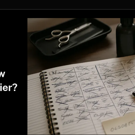
w
ier?