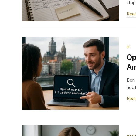
klop
Read
IT
Op
Am
Een 
hoof
Read