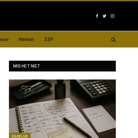
Facebook
Twitter
Instagram
bouw
Werken
ZZP
MIS HET NIET
e
ZAKELIJK