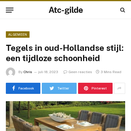
Atc-gilde
ALGEMEEN
Tegels in oud-Hollandse stijl:
een tijdloze schoonheid
By
Chris
juli 18, 2023
Geen reacties
3 Mins Read
Facebook
Twitter
Pinterest