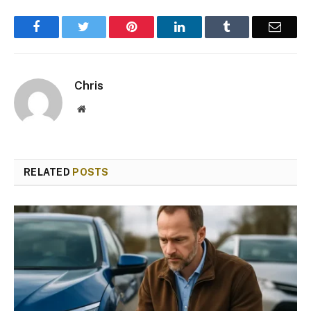
Facebook
Twitter
Pinterest
LinkedIn
Tumblr
Email
Chris
Website
RELATED
POSTS