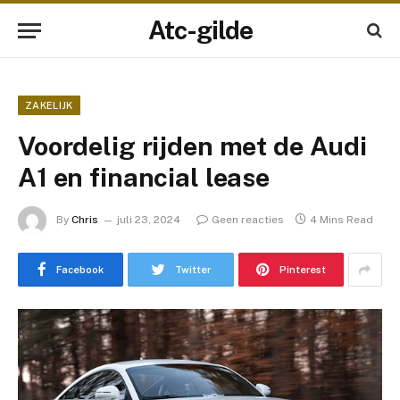
Atc-gilde
ZAKELIJK
Voordelig rijden met de Audi
A1 en financial lease
By
Chris
juli 23, 2024
Geen reacties
4 Mins Read
Facebook
Twitter
Pinterest