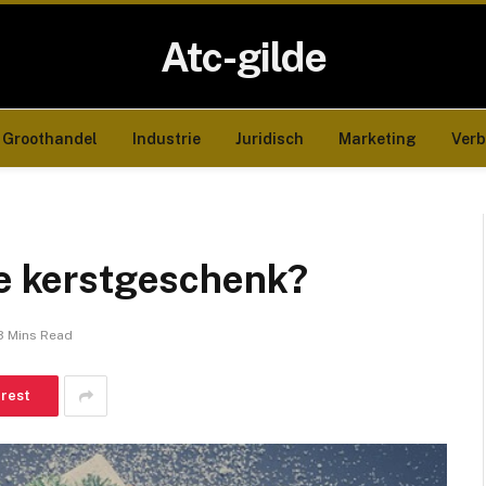
Atc-gilde
Groothandel
Industrie
Juridisch
Marketing
Ver
te kerstgeschenk?
3 Mins Read
erest