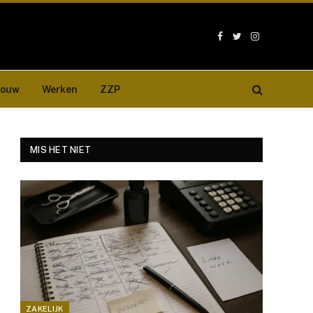
Facebook
Twitter
Instagram
bouw
Werken
ZZP
MIS HET NIET
ZAKELIJK