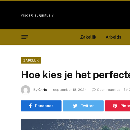
vrijdag, augustus 7
Zakelijk
Arbeids
ZAKELIJK
Hoe kies je het perfec
By
Chris
september 18, 2024
Geen reacties
Facebook
Twitter
Pint