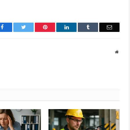
Facebook
Twitter
Pinterest
LinkedIn
Tumblr
Email
Websit