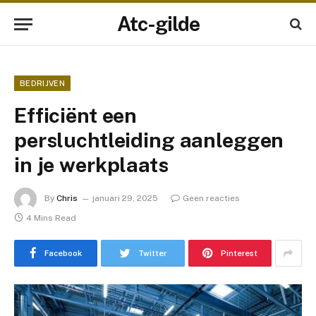
Atc-gilde
BEDRIJVEN
Efficiënt een
persluchtleiding aanleggen
in je werkplaats
By
Chris
januari 29, 2025
Geen reacties
4 Mins Read
Facebook
Twitter
Pinterest