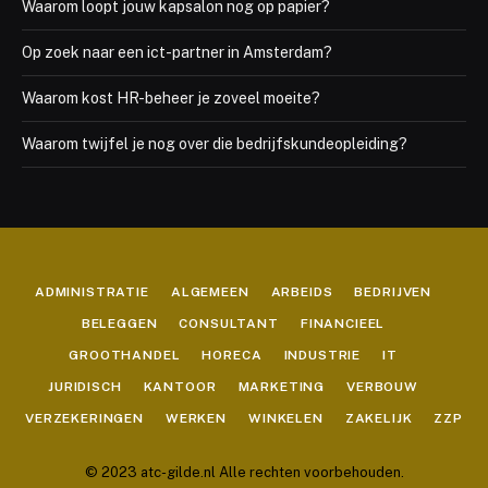
Waarom loopt jouw kapsalon nog op papier?
Op zoek naar een ict-partner in Amsterdam?
Waarom kost HR-beheer je zoveel moeite?
Waarom twijfel je nog over die bedrijfskundeopleiding?
ADMINISTRATIE
ALGEMEEN
ARBEIDS
BEDRIJVEN
BELEGGEN
CONSULTANT
FINANCIEEL
GROOTHANDEL
HORECA
INDUSTRIE
IT
JURIDISCH
KANTOOR
MARKETING
VERBOUW
VERZEKERINGEN
WERKEN
WINKELEN
ZAKELIJK
ZZP
© 2023 atc-gilde.nl Alle rechten voorbehouden.