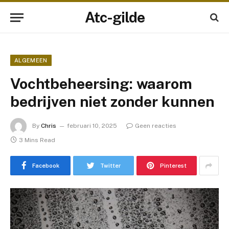
Atc-gilde
ALGEMEEN
Vochtbeheersing: waarom
bedrijven niet zonder kunnen
By
Chris
februari 10, 2025
Geen reacties
3 Mins Read
Facebook
Twitter
Pinterest